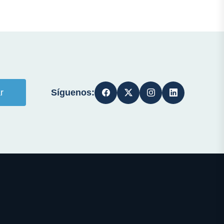
Síguenos:
r