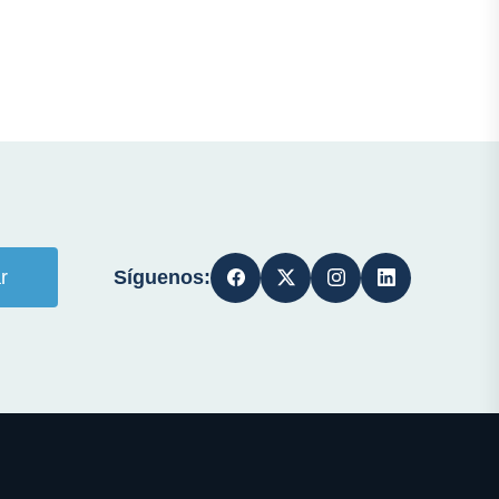
Síguenos:
r