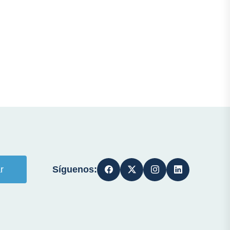
Síguenos:
r